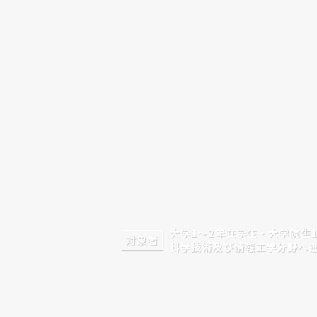
大学1〜2年在学生・
大学院生
対象者
科学技術及び情報工学分野へ